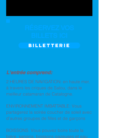
RÉSERVEZ VOS
BILLETS ICI
BILLETTERIE
L'entrée comprend:
2 HEURES DE NAVIGATION: en haute mer,
à travers les criques de Salou, dans le
meilleur catamaran de Catalogne.
ENVIRONNEMENT IMBATTABLE: Vous
partagerez la soirée coucher de soleil avec
d'autres groupes de filles et de garçons
BOISSONS: Vous pouvez boire toute la
bière, sangria, boissons gazeuses et eau